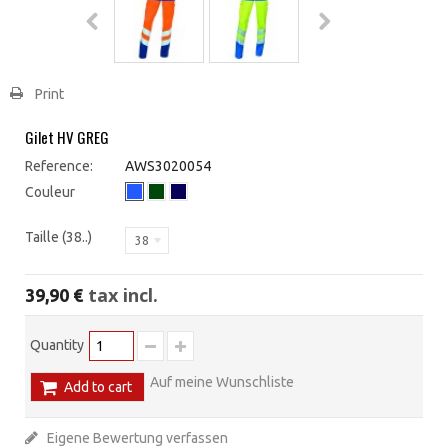
Print
Gilet HV GREG
Reference:
AWS3020054
Couleur
Taille (38..)
38
tax incl.
39,90 €
Quantity
Auf meine Wunschliste
Add to cart
Eigene Bewertung verfassen