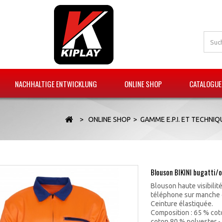
NACHHALTIGE ENTWICKLUNG
ONLINE SHOP
CATALOGUE
>
ONLINE SHOP
>
GAMME E.P.I. ET TECHNIQ
Blouson BIKINI bugatti/o
Blouson haute visibilit
téléphone sur manche g
Ceinture élastiquée.
Composition : 65 
coton 80 % polyester -