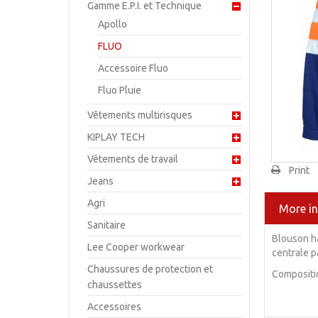
Gamme E.P.I. et Technique
Apollo
FLUO
Accessoire Fluo
Fluo Pluie
Vêtements multirisques
KIPLAY TECH
Vêtements de travail
Print
Jeans
Agri
More i
Sanitaire
Blouson ha
Lee Cooper workwear
centrale p
Chaussures de protection et
Composit
chaussettes
Accessoires