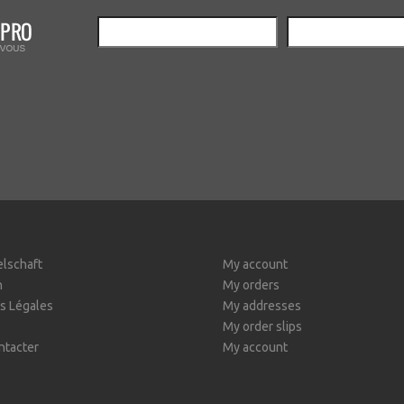
elschaft
My account
n
My orders
s Légales
My addresses
My order slips
ntacter
My account