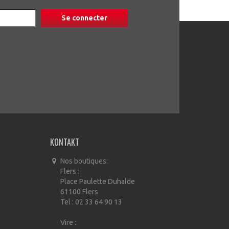
KONTAKT
Nos boutiques:
Flers :
Place Paulette Duhalde
61100 Flers
Tel : 02 33 64 90 13
Vire :