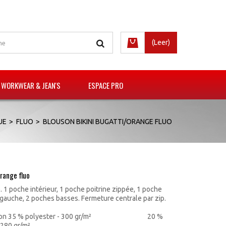
(Leer)
 WORKWEAR & JEAN'S
ESPACE PRO
UE
>
FLUO
>
BLOUSON BIKINI BUGATTI/ORANGE FLUO
range fluo
é. 1 poche intérieur, 1 poche poitrine zippée, 1 poche
auche, 2 poches basses. Fermeture centrale par zip.
% coton 35 % polyester - 300 gr/m² 20 %
 280 gr/m²