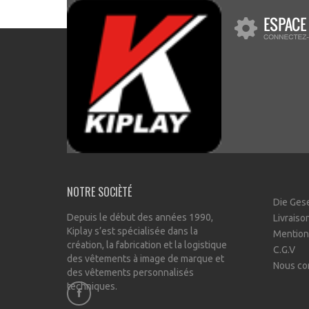
NOTRE SOCIÈTÉ
Die Ges
Depuis le début des années 1990,
Livraiso
Kiplay s’est spécialisée dans la
Mention
création, la fabrication et la logistique
C.G.V
des vêtements à image de marque et
Nous co
des vêtements personnalisés
techniques.