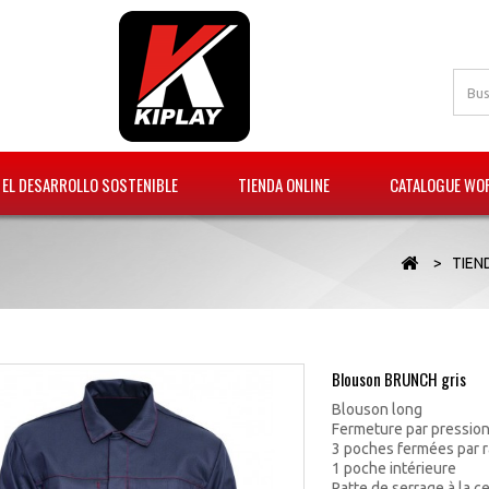
EL DESARROLLO SOSTENIBLE
TIENDA ONLINE
CATALOGUE WOR
>
TIEN
Blouson BRUNCH gris
Blouson long
Fermeture par pression
3 poches fermées par r
1 poche intérieure
Patte de serrage à la c