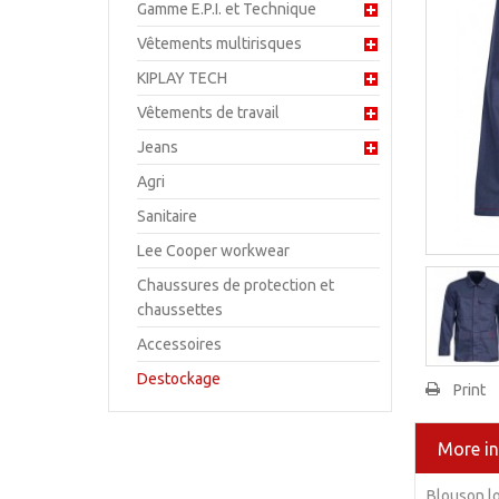
Gamme E.P.I. et Technique
Vêtements multirisques
KIPLAY TECH
Vêtements de travail
Jeans
Agri
Sanitaire
Lee Cooper workwear
Chaussures de protection et
chaussettes
Accessoires
Destockage
Print
More i
Blouson l