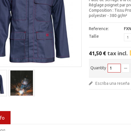
Réglage poignet par pr
Composition : Tissu Pr
polyester - 380 gr/m²
Reference:
FXN
Taille
1
tax incl.
41,50 €
Quantity
Escriba una reseña
nfo
ong