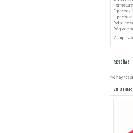
Fermeture
3 poches f
1 poche in
Patte de s
Réglage p
Compositio
RESEÑAS
No hay rese
30 OTHER 