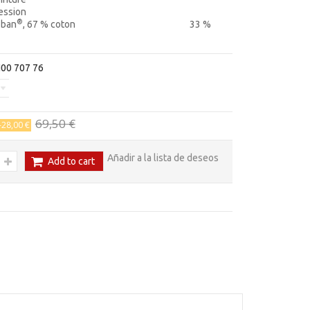
ession
®
oban
, 67 % coton 33 %
00 707 76
69,50 €
-28,00 €
Añadir a la lista de deseos
Add to cart