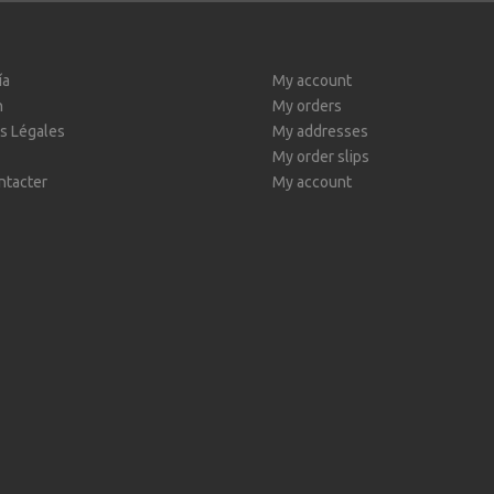
ía
My account
n
My orders
s Légales
My addresses
My order slips
ntacter
My account