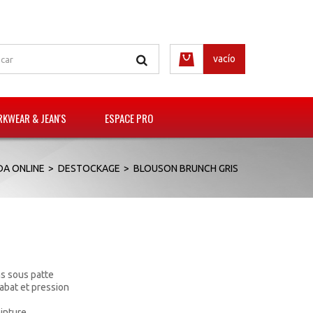
vacío
KWEAR & JEAN'S
ESPACE PRO
DA ONLINE
>
DESTOCKAGE
>
BLOUSON BRUNCH GRIS
s sous patte
abat et pression
einture