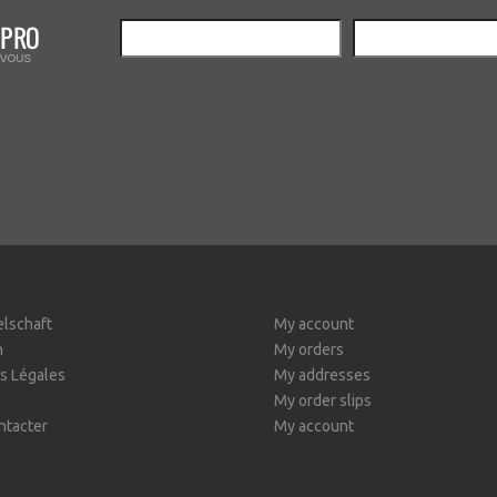
elschaft
My account
n
My orders
s Légales
My addresses
My order slips
ntacter
My account