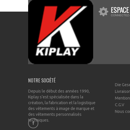
NOTRE SOCIÈTÉ
Die Ges
Depuis le début des années 1990,
Livraiso
Kiplay s’est spécialisée dans la
Mention
création, la fabrication et la logistique
C.G.V
des vêtements à image de marque et
Nous co
des vêtements personnalisés
techniques.