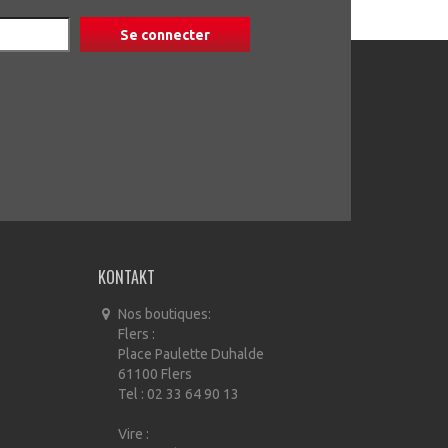
KONTAKT
Nos boutiques:
Flers :
Place Paulette Duhalde
61100 Flers
Tel : 02 33 64 90 13
Vire :