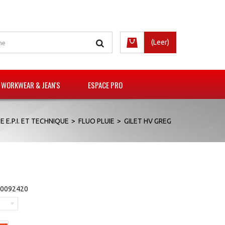
(Leer)
 WORKWEAR & JEAN'S
ESPACE PRO
 E.P.I. ET TECHNIQUE
>
FLUO PLUIE
>
GILET HV GREG
0092420