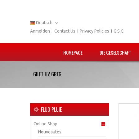
Deutsch
Anmelden
Contact Us
Privacy Policies
G.S.C.
HOMEPAGE
DIE GESELSCHAFT
GILET HV GREG
FLUO PLUIE
Online Shop
Nouveautés