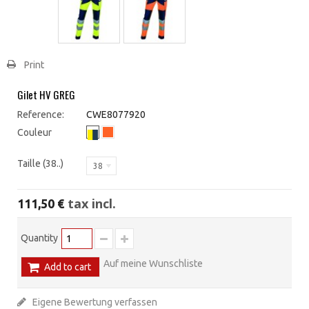
Print
Gilet HV GREG
Reference:
CWE8077920
Couleur
Taille (38..)
38
tax incl.
111,50 €
Quantity
Auf meine Wunschliste
Add to cart
Eigene Bewertung verfassen