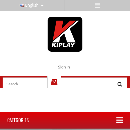
English
Sign in
(empty)
CATEGORIES