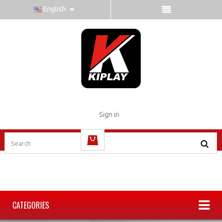
English
Sign in
(empty)
CATEGORIES