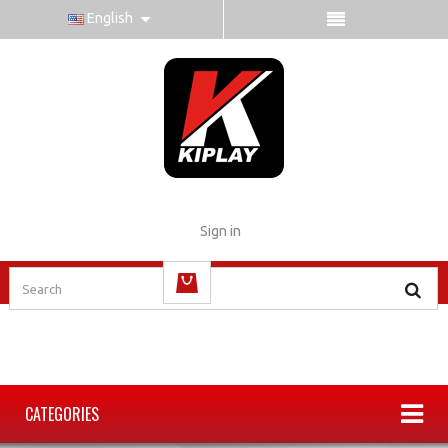
English
Sign in
(empty)
CATEGORIES