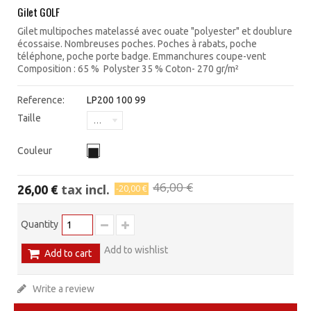
Gilet GOLF
Gilet multipoches matelassé avec ouate "polyester" et doublure
écossaise. Nombreuses poches. Poches à rabats, poche
téléphone, poche porte badge. Emmanchures coupe-vent
Composition : 65 % Polyster 35 % Coton- 270 gr/m²
Reference:
LP200 100 99
Taille
XXL
Couleur
46,00 €
tax incl.
26,00 €
-20,00 €
Quantity
Add to wishlist
Add to cart
Write a review