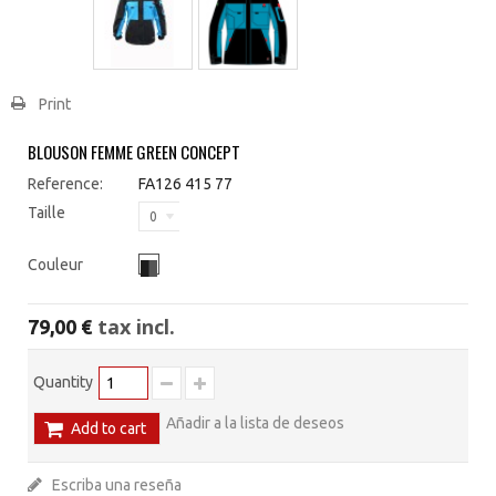
Print
BLOUSON FEMME GREEN CONCEPT
Reference:
FA126 415 77
Taille
0
Couleur
tax incl.
79,00 €
Quantity
Añadir a la lista de deseos
Add to cart
Escriba una reseña