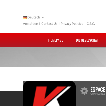
Deutsch
Anmelden
Contact Us
Privacy Policies
G.S.C.
HOMEPAGE
DIE GESELSCHAFT