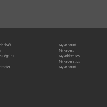
elschaft
My account
n
My orders
s Légales
My addresses
My order slips
ntacter
My account