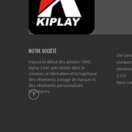
NOTRE SOCIÈTÉ
Die Ges
Depuis le début des années 1990,
Livraiso
Kiplay s’est spécialisée dans la
Mention
création, la fabrication et la logistique
C.G.V
des vêtements à image de marque et
Nous co
des vêtements personnalisés
techniques.