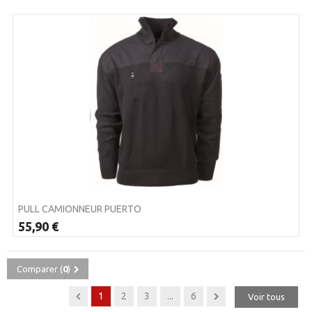
PULL CAMIONNEUR PUERTO
55,90 €
Comparer (
0
)
1
2
3
...
6
Voir tous