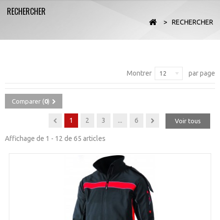
RECHERCHER
>
RECHERCHER
Montrer
par page
12
Comparer (
0
)
1
2
3
...
6
Voir tous
Affichage de 1 - 12 de 65 articles