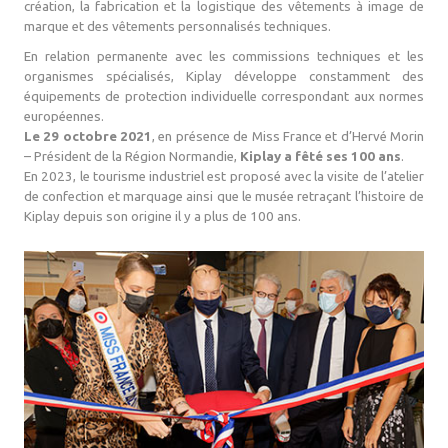
création, la fabrication et la logistique des vêtements à image de
marque et des vêtements personnalisés techniques.
En relation permanente avec les commissions techniques et les
organismes spécialisés, Kiplay développe constamment des
équipements de protection individuelle correspondant aux normes
européennes.
Le 29 octobre 2021
, en présence de Miss France et d’Hervé Morin
– Président de la Région Normandie,
Kiplay a fêté ses 100 ans
.
En 2023, le tourisme industriel est proposé avec la visite de l’atelier
de confection et marquage ainsi que le musée retraçant l’histoire de
Kiplay depuis son origine il y a plus de 100 ans.