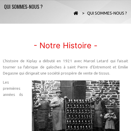
QUI SOMMES-NOUS ?
>
QUI SOMMES-NOUS ?
- Notre Histoire -
L’histoire de Kiplay a débuté en 1921 avec Marcel Letard qui faisait
tourner sa fabrique de galoches à saint Pierre d’Entremont et Emilie
Degasne qui dirigeait une société prospère de vente de tissus.
Les
premières
années ils