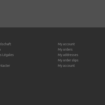
elschaft
My account
n
My orders
s Légales
My addresses
My order slips
ntacter
My account