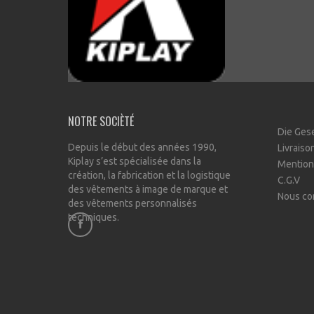
NOTRE SOCIÈTÉ
Die Ges
Depuis le début des années 1990,
Livraiso
Kiplay s’est spécialisée dans la
Mention
création, la fabrication et la logistique
C.G.V
des vêtements à image de marque et
Nous co
des vêtements personnalisés
techniques.