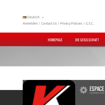
Deutsch
Anmelden
Contact Us
Privacy Policies
G.S.C.
HOMEPAGE
DIE GESELSCHAFT