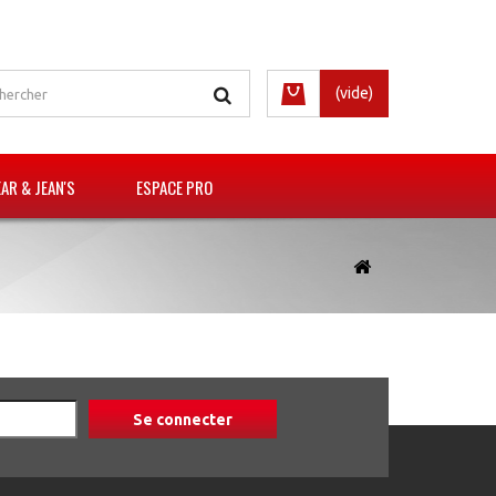
(vide)
R & JEAN'S
ESPACE PRO