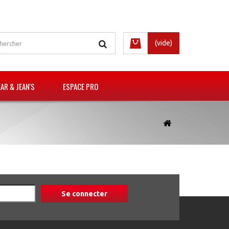
(vide)
R & JEAN'S
ESPACE PRO