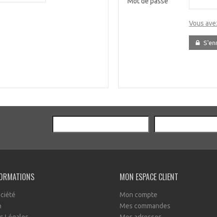
Mot de passe
Vous ave
S'en
FORMATIONS
MON ESPACE CLIENT
ciété
Mon compte
n
Mes commandes