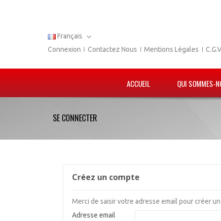
Français
Connexion
Contactez Nous
Mentions Légales
C.G.
ACCUEIL
QUI SOMMES-N
SE CONNECTER
Créez un compte
Merci de saisir votre adresse email pour créer u
Adresse email