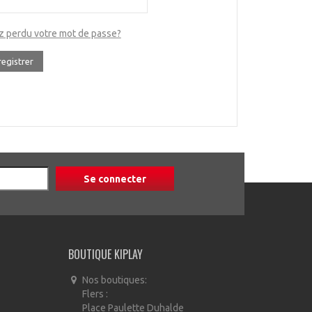
z perdu votre mot de passe?
registrer
BOUTIQUE KIPLAY
Nos boutiques:
Flers :
Place Paulette Duhalde