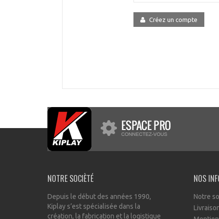
Créez un compte
NOTRE SOCIÈTÉ
NOS IN
Depuis le début des années 1990,
Notre so
Kiplay s’est spécialisée dans la
Livraiso
création, la fabrication et la logistique