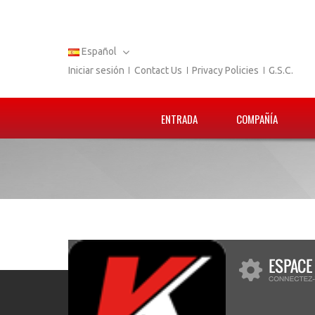
Español
Iniciar sesión
Contact Us
Privacy Policies
G.S.C.
ENTRADA
COMPAÑÍA