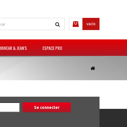
vacío
KWEAR & JEAN'S
ESPACE PRO