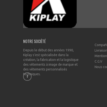
NOTRE SOCIÈTÉ
Compañ
Depuis le début des années 1990,
Livraiso
Kiplay s’est spécialisée dans la
Mention
création, la fabrication et la logistique
C.G.V
des vêtements à image de marque et
Nous co
des vêtements personnalisés
techniques.