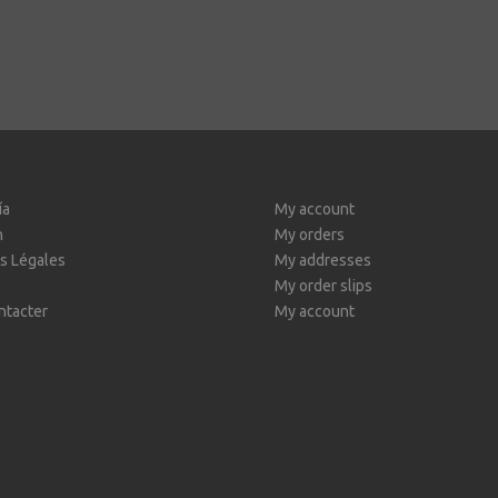
ía
My account
n
My orders
s Légales
My addresses
My order slips
ntacter
My account