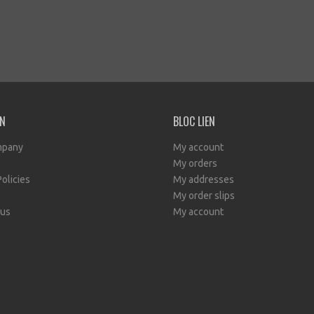
EN
BLOC LIEN
mpany
My account
My orders
Policies
My addresses
My order slips
 us
My account