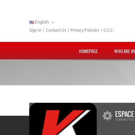
English
Sign in
Contact Us
Privacy Policies
G.S.C.
HOMEPAGE
WHO ARE W