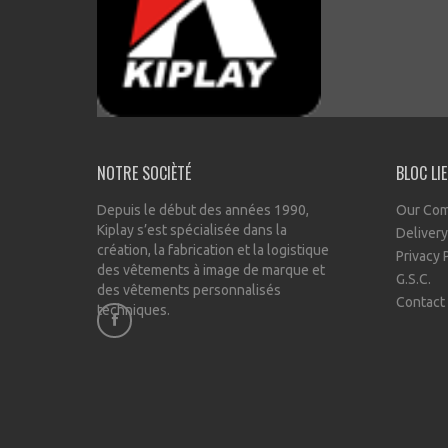
NOTRE SOCIÈTÉ
BLOC LI
Depuis le début des années 1990,
Our Co
Kiplay s’est spécialisée dans la
Delivery
création, la fabrication et la logistique
Privacy 
des vêtements à image de marque et
G.S.C.
des vêtements personnalisés
Contact
techniques.