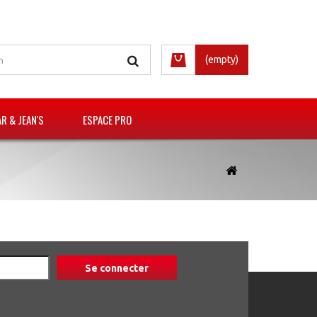
(empty)
 & JEAN'S
ESPACE PRO