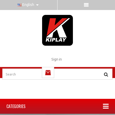
English
Sign in
(empty)
CATEGORIES