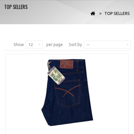
TOP SELLERS
>
TOP SELLERS
Show
per page
Sort by
12
--