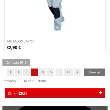
PANTALON JAPON
32,90 €
Compare (
0
)
1
2
3
4
5
...
14
Show all
Showing 25 - 36 of 158 items
SPECIALS