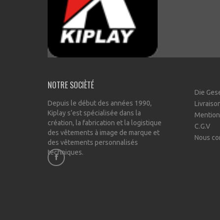
NOTRE SOCIÈTÉ
Die Ges
Depuis le début des années 1990,
Livraiso
Kiplay s’est spécialisée dans la
Mention
création, la fabrication et la logistique
C.G.V
des vêtements à image de marque et
Nous co
des vêtements personnalisés
techniques.