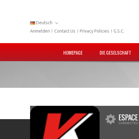
Deutsch
Anmelden
Contact Us
Privacy Policies
G.S.C.
HOMEPAGE
DIE GESELSCHAFT