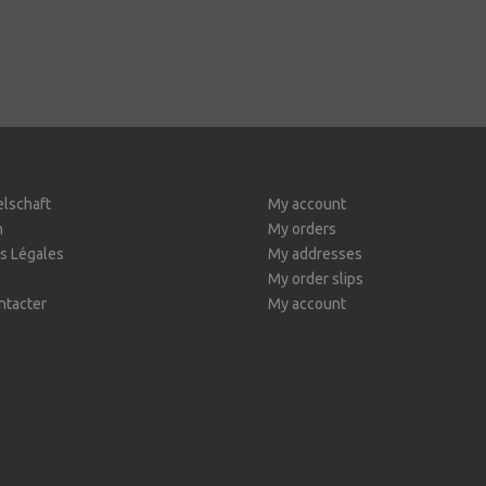
elschaft
My account
n
My orders
s Légales
My addresses
My order slips
ntacter
My account